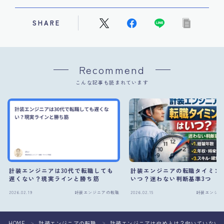
SHARE
Recommend
こんな記事も読まれています
計装エンジニアは30代で転職しても
計装エンジニアの転職タイミン
遅くない？現実ラインと勝ち筋
いつ？迷わない判断基準3つ
2026.02.19
計装エンジニアの転職
2026.02.15
計装エンジニ
HOME
計装エンジニアの転職
計装エンジニアはやめとけ？向いていない
＞
＞